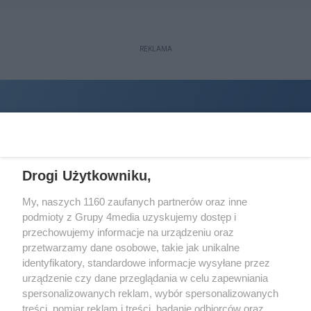
REKLAMA
Drogi Użytkowniku,
My, naszych 1160 zaufanych partnerów oraz inne
podmioty z Grupy 4media uzyskujemy dostęp i
Wydawcą
halorzeszow.pl
jest:
przechowujemy informacje na urządzeniu oraz
STOWARZYSZENIE INICJATYW SPOŁECZNYCH PERSPEKTYWA
przetwarzamy dane osobowe, takie jak unikalne
identyfikatory, standardowe informacje wysyłane przez
Adres do korespondencji:
urządzenie czy dane przeglądania w celu zapewniania
ul. Piastów 3/20
35-077 Rzeszów
spersonalizowanych reklam, wybór spersonalizowanych
treści, pomiar reklam i treści, badanie odbiorców oraz
kontakt@halorzeszow.pl