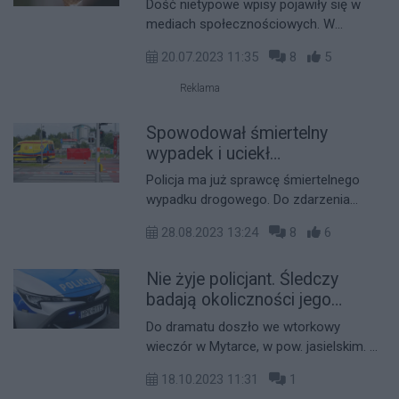
Dość nietypowe wpisy pojawiły się w
mediach społecznościowych. W
Rzeszowie jedna z pracownic lokalu
20.07.2023 11:35
8
5
gastronomicznego najpierw miała sikać
do wiadra, a następnie prowadzić
Reklama
sprzedaż lodów.
Spowodował śmiertelny
wypadek i uciekł
[AKTUALIZACJA]
Policja ma już sprawcę śmiertelnego
wypadku drogowego. Do zdarzenia
doszło w sobotę, na al. Wyzwolenia. -
28.08.2023 13:24
8
6
Mężczyzna, którego wizerunek
publikujemy, kierując osobowym bmw
Nie żyje policjant. Śledczy
zderzył się z motocyklistą - przekazuje
rzeszowska policja.
badają okoliczności jego
śmierci
Do dramatu doszło we wtorkowy
wieczór w Mytarce, w pow. jasielskim. W
samochodzie znaleziono zwłoki
18.10.2023 11:31
1
mężczyzny. To ciało policjanta z