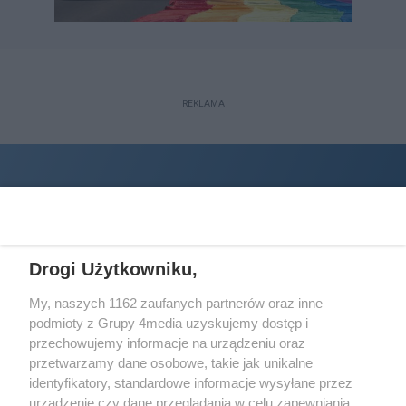
REKLAMA
Drogi Użytkowniku,
My, naszych 1162 zaufanych partnerów oraz inne
podmioty z Grupy 4media uzyskujemy dostęp i
Wydawcą
halorzeszow.pl
jest:
przechowujemy informacje na urządzeniu oraz
STOWARZYSZENIE INICJATYW SPOŁECZNYCH PERSPEKTYWA
przetwarzamy dane osobowe, takie jak unikalne
identyfikatory, standardowe informacje wysyłane przez
Adres do korespondencji:
urządzenie czy dane przeglądania w celu zapewniania