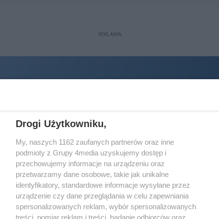
REKLAMA
Drogi Użytkowniku,
My, naszych 1162 zaufanych partnerów oraz inne
podmioty z Grupy 4media uzyskujemy dostęp i
Wydawcą
halorzeszow.pl
jest:
przechowujemy informacje na urządzeniu oraz
STOWARZYSZENIE INICJATYW SPOŁECZNYCH PERSPEKTYWA
przetwarzamy dane osobowe, takie jak unikalne
identyfikatory, standardowe informacje wysyłane przez
Adres do korespondencji:
urządzenie czy dane przeglądania w celu zapewniania
ul. Piastów 3/20
35-077 Rzeszów
spersonalizowanych reklam, wybór spersonalizowanych
treści, pomiar reklam i treści, badanie odbiorców oraz
kontakt@halorzeszow.pl