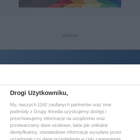
REKLAMA
Drogi Użytkowniku,
My, naszych 1162 zaufanych partnerów oraz inne
podmioty z Grupy 4media uzyskujemy dostęp i
Wydawcą
halorzeszow.pl
jest:
przechowujemy informacje na urządzeniu oraz
STOWARZYSZENIE INICJATYW SPOŁECZNYCH PERSPEKTYWA
przetwarzamy dane osobowe, takie jak unikalne
identyfikatory, standardowe informacje wysyłane przez
Adres do korespondencji:
urządzenie czy dane przeglądania w celu zapewniania