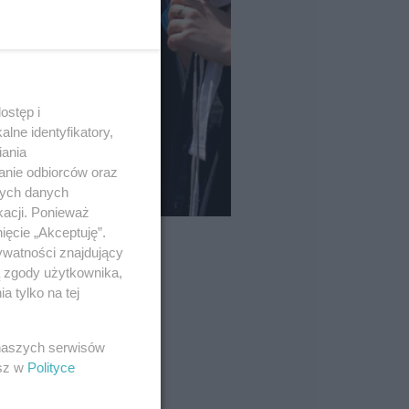
ostęp i
lne identyfikatory,
iania
anie odbiorców oraz
nych danych
kacji. Ponieważ
ięcie „Akceptuję”.
ywatności znajdujący
ą zgody użytkownika,
 tylko na tej
 naszych serwisów
esz w
Polityce