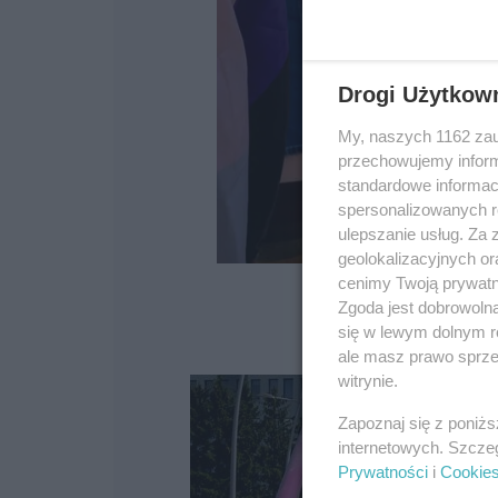
Drogi Użytkow
My, naszych 1162 zau
przechowujemy informa
standardowe informac
spersonalizowanych re
ulepszanie usług. Za
geolokalizacyjnych or
cenimy Twoją prywatno
Zgoda jest dobrowoln
się w lewym dolnym r
ale masz prawo sprzec
witrynie.
Zapoznaj się z poniż
internetowych. Szcze
Prywatności
i
Cookie