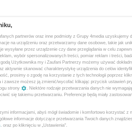
niku,
fanych partnerów oraz inne podmioty z Grupy 4media uzyskujemy d
cje na urządzeniu oraz przetwarzamy dane osobowe, takie jak unika
je wysyłane przez urządzenie czy dane przeglądania w celu zapewn
klam, wybór spersonalizowanych treści, pomiar reklam i treści, bad
 zgodą Użytkownika my i Zaufani Partnerzy możemy używać dokład
az aktywnie skanować charakterystykę urządzenia do celów identyfi
ść, prosimy o zgodę na korzystanie z tych technologii poprzez klikn
4
/ 80
a i zawsze możesz ją zmienić/wycofać klikając przycisk ustawień pr
ogu strony
. Niektóre rodzaje przetwarzania danych nie wymagaj
iwić się takiemu przetwarzaniu. Preferencje będą miały zastosowania
szymi informacjami, abyś mógł świadomie i komfortowo korzystać z
gółowe informacje dotyczące przetwarzania Twoich danych znajdzi
s
. oraz po kliknięciu w „Ustawienia”.