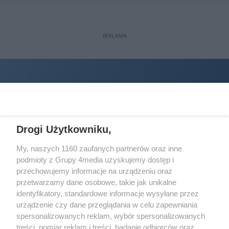
REKLAMA
Drogi Użytkowniku,
My, naszych 1160 zaufanych partnerów oraz inne
podmioty z Grupy 4media uzyskujemy dostęp i
Wydawcą
halorzeszow.pl
jest:
przechowujemy informacje na urządzeniu oraz
STOWARZYSZENIE INICJATYW SPOŁECZNYCH PERSPEKTYWA
przetwarzamy dane osobowe, takie jak unikalne
identyfikatory, standardowe informacje wysyłane przez
Adres do korespondencji:
urządzenie czy dane przeglądania w celu zapewniania
ul. Piastów 3/20
35-077 Rzeszów
spersonalizowanych reklam, wybór spersonalizowanych
treści, pomiar reklam i treści, badanie odbiorców oraz
kontakt@halorzeszow.pl