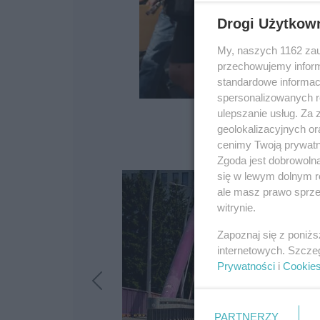
Drogi Użytkow
My, naszych 1162 zau
przechowujemy informa
standardowe informac
spersonalizowanych re
ulepszanie usług. Za
geolokalizacyjnych or
cenimy Twoją prywatno
Zgoda jest dobrowoln
się w lewym dolnym r
ale masz prawo sprzec
witrynie.
Zapoznaj się z poniż
internetowych. Szcze
Prywatności
i
Cookie
PARTNERZY