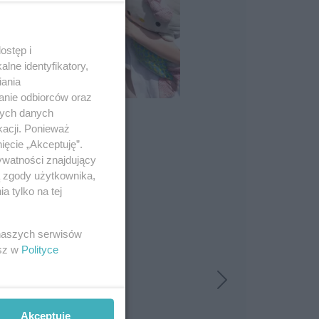
ostęp i
lne identyfikatory,
iania
anie odbiorców oraz
nych danych
kacji. Ponieważ
ięcie „Akceptuję”.
ywatności znajdujący
ą zgody użytkownika,
 tylko na tej
 naszych serwisów
esz w
Polityce
Akceptuję