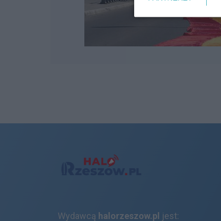
Wydawcą
halorzeszow.pl
jest: