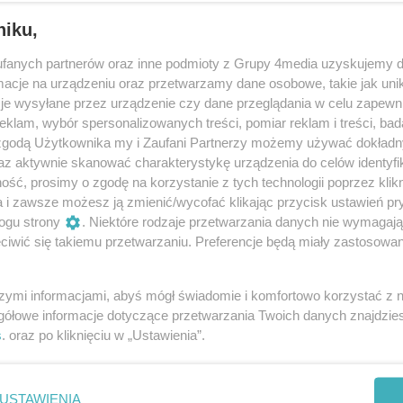
niku,
fanych partnerów oraz inne podmioty z Grupy 4media uzyskujemy d
cje na urządzeniu oraz przetwarzamy dane osobowe, takie jak unika
je wysyłane przez urządzenie czy dane przeglądania w celu zapewn
klam, wybór spersonalizowanych treści, pomiar reklam i treści, bad
 zgodą Użytkownika my i Zaufani Partnerzy możemy używać dokład
53
/ 80
az aktywnie skanować charakterystykę urządzenia do celów identyfi
ść, prosimy o zgodę na korzystanie z tych technologii poprzez klikn
a i zawsze możesz ją zmienić/wycofać klikając przycisk ustawień pr
ogu strony
. Niektóre rodzaje przetwarzania danych nie wymagaj
iwić się takiemu przetwarzaniu. Preferencje będą miały zastosowania
szymi informacjami, abyś mógł świadomie i komfortowo korzystać z
gółowe informacje dotyczące przetwarzania Twoich danych znajdzi
s
. oraz po kliknięciu w „Ustawienia”.
USTAWIENIA