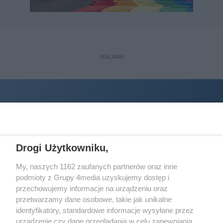
REKLAMA
Drogi Użytkowniku,
My, naszych 1162 zaufanych partnerów oraz inne
podmioty z Grupy 4media uzyskujemy dostęp i
Wydawcą
halorzeszow.pl
jest:
przechowujemy informacje na urządzeniu oraz
STOWARZYSZENIE INICJATYW SPOŁECZNYCH PERSPEKTYWA
przetwarzamy dane osobowe, takie jak unikalne
identyfikatory, standardowe informacje wysyłane przez
Adres do korespondencji:
urządzenie czy dane przeglądania w celu zapewniania