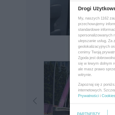
Drogi Użytkow
My, naszych 1162 zau
przechowujemy informa
standardowe informac
spersonalizowanych re
ulepszanie usług. Za
geolokalizacyjnych or
cenimy Twoją prywatno
Zgoda jest dobrowoln
się w lewym dolnym r
ale masz prawo sprzec
witrynie.
Zapoznaj się z poniż
internetowych. Szcze
Prywatności
i
Cookie
PARTNERZY