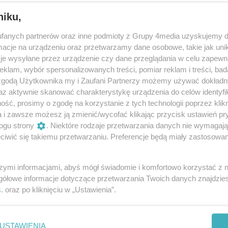
niku,
fanych partnerów oraz inne podmioty z Grupy 4media uzyskujemy d
cje na urządzeniu oraz przetwarzamy dane osobowe, takie jak unika
je wysyłane przez urządzenie czy dane przeglądania w celu zapewn
klam, wybór spersonalizowanych treści, pomiar reklam i treści, bad
 zgodą Użytkownika my i Zaufani Partnerzy możemy używać dokład
65
/ 80
az aktywnie skanować charakterystykę urządzenia do celów identyfi
ść, prosimy o zgodę na korzystanie z tych technologii poprzez klikn
a i zawsze możesz ją zmienić/wycofać klikając przycisk ustawień pr
ogu strony
. Niektóre rodzaje przetwarzania danych nie wymagaj
iwić się takiemu przetwarzaniu. Preferencje będą miały zastosowania
szymi informacjami, abyś mógł świadomie i komfortowo korzystać z
gółowe informacje dotyczące przetwarzania Twoich danych znajdzi
s
. oraz po kliknięciu w „Ustawienia”.
USTAWIENIA