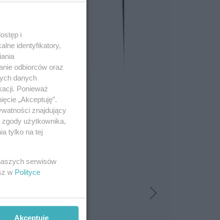
ostęp i
lne identyfikatory,
iania
anie odbiorców oraz
nych danych
kacji. Ponieważ
ięcie „Akceptuję”.
ywatności znajdujący
ą zgody użytkownika,
 tylko na tej
 naszych serwisów
esz w
Polityce
Akceptuję