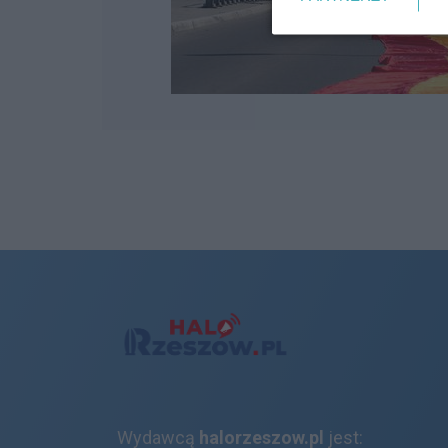
Wydawcą
halorzeszow.pl
jest: