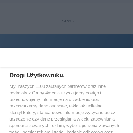
REKLAMA
Drogi Użytkowniku,
My, naszych 1160 zaufanych partnerów oraz inne
podmioty z Grupy 4media uzyskujemy dostęp i
Wydawcą
halorzeszow.pl
jest:
przechowujemy informacje na urządzeniu oraz
STOWARZYSZENIE INICJATYW SPOŁECZNYCH PERSPEKTYWA
przetwarzamy dane osobowe, takie jak unikalne
identyfikatory, standardowe informacje wysyłane przez
Adres do korespondencji:
urządzenie czy dane przeglądania w celu zapewniania
ul. Piastów 3/20
35-077 Rzeszów
spersonalizowanych reklam, wybór spersonalizowanych
treści, pomiar reklam i treści, badanie odbiorców oraz
kontakt@halorzeszow.pl