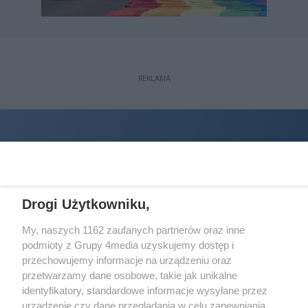
REKLAMA
Drogi Użytkowniku,
My, naszych 1162 zaufanych partnerów oraz inne
podmioty z Grupy 4media uzyskujemy dostęp i
Wydawcą
halorzeszow.pl
jest:
przechowujemy informacje na urządzeniu oraz
STOWARZYSZENIE INICJATYW SPOŁECZNYCH PERSPEKTYWA
przetwarzamy dane osobowe, takie jak unikalne
identyfikatory, standardowe informacje wysyłane przez
Adres do korespondencji:
urządzenie czy dane przeglądania w celu zapewniania