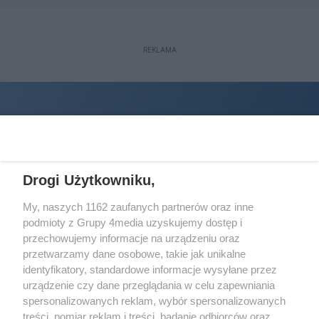
REKLAMA
Drogi Użytkowniku,
My, naszych 1162 zaufanych partnerów oraz inne
podmioty z Grupy 4media uzyskujemy dostęp i
Wydawcą
halorzeszow.pl
jest:
przechowujemy informacje na urządzeniu oraz
STOWARZYSZENIE INICJATYW SPOŁECZNYCH PERSPEKTYWA
przetwarzamy dane osobowe, takie jak unikalne
identyfikatory, standardowe informacje wysyłane przez
Adres do korespondencji:
urządzenie czy dane przeglądania w celu zapewniania
ul. Piastów 3/20
35-077 Rzeszów
spersonalizowanych reklam, wybór spersonalizowanych
treści, pomiar reklam i treści, badanie odbiorców oraz
kontakt@halorzeszow.pl