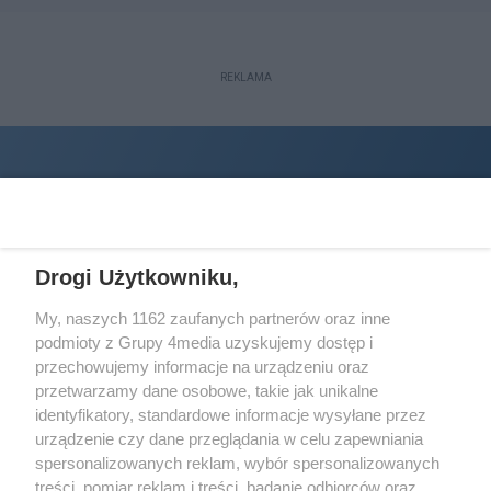
REKLAMA
Drogi Użytkowniku,
My, naszych 1162 zaufanych partnerów oraz inne
podmioty z Grupy 4media uzyskujemy dostęp i
Wydawcą
halorzeszow.pl
jest:
przechowujemy informacje na urządzeniu oraz
STOWARZYSZENIE INICJATYW SPOŁECZNYCH PERSPEKTYWA
przetwarzamy dane osobowe, takie jak unikalne
identyfikatory, standardowe informacje wysyłane przez
Adres do korespondencji:
urządzenie czy dane przeglądania w celu zapewniania
ul. Piastów 3/20
35-077 Rzeszów
spersonalizowanych reklam, wybór spersonalizowanych
treści, pomiar reklam i treści, badanie odbiorców oraz
kontakt@halorzeszow.pl