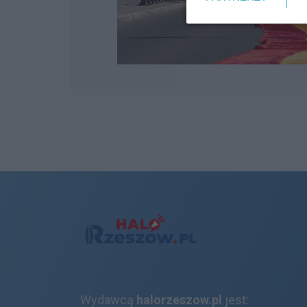
Wydawcą
halorzeszow.pl
jest: