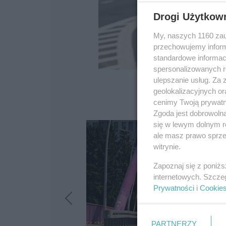
Drogi Użytkow
My, naszych 1160 zau
przechowujemy informa
standardowe informac
spersonalizowanych re
ulepszanie usług. Za
geolokalizacyjnych or
cenimy Twoją prywatno
Zgoda jest dobrowoln
się w lewym dolnym r
ale masz prawo sprzec
witrynie.
Zapoznaj się z poniż
internetowych. Szcze
Prywatności
i
Cookie
PARTNERZY