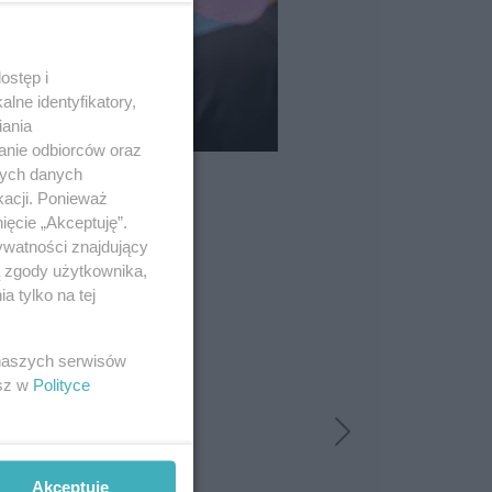
ostęp i
lne identyfikatory,
iania
anie odbiorców oraz
nych danych
kacji. Ponieważ
ięcie „Akceptuję”.
ywatności znajdujący
ą zgody użytkownika,
 tylko na tej
 naszych serwisów
esz w
Polityce
Akceptuję