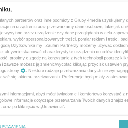
niku,
fanych partnerów oraz inne podmioty z Grupy 4media uzyskujemy d
cje na urządzeniu oraz przetwarzamy dane osobowe, takie jak unika
je wysyłane przez urządzenie czy dane przeglądania w celu zapewn
klam, wybór spersonalizowanych treści, pomiar reklam i treści, bad
 zgodą Użytkownika my i Zaufani Partnerzy możemy używać dokład
63
/ 80
az aktywnie skanować charakterystykę urządzenia do celów identyfi
ść, prosimy o zgodę na korzystanie z tych technologii poprzez klikn
a i zawsze możesz ją zmienić/wycofać klikając przycisk ustawień pr
ogu strony
. Niektóre rodzaje przetwarzania danych nie wymagaj
iwić się takiemu przetwarzaniu. Preferencje będą miały zastosowania
szymi informacjami, abyś mógł świadomie i komfortowo korzystać z
gółowe informacje dotyczące przetwarzania Twoich danych znajdzi
s
. oraz po kliknięciu w „Ustawienia”.
USTAWIENIA