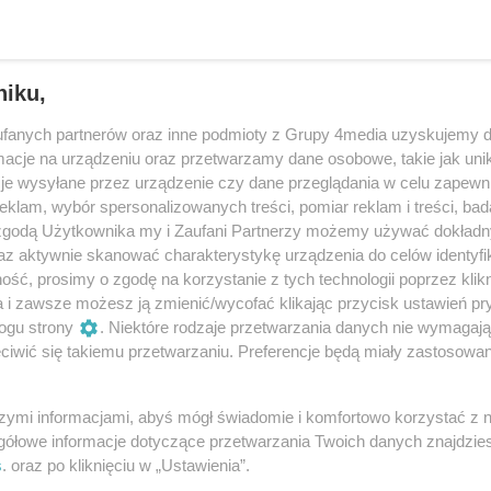
niku,
fanych partnerów oraz inne podmioty z Grupy 4media uzyskujemy d
cje na urządzeniu oraz przetwarzamy dane osobowe, takie jak unika
je wysyłane przez urządzenie czy dane przeglądania w celu zapewn
klam, wybór spersonalizowanych treści, pomiar reklam i treści, bad
 zgodą Użytkownika my i Zaufani Partnerzy możemy używać dokład
az aktywnie skanować charakterystykę urządzenia do celów identyfi
ść, prosimy o zgodę na korzystanie z tych technologii poprzez klikn
30
/ 80
a i zawsze możesz ją zmienić/wycofać klikając przycisk ustawień pr
ogu strony
. Niektóre rodzaje przetwarzania danych nie wymagaj
iwić się takiemu przetwarzaniu. Preferencje będą miały zastosowania
szymi informacjami, abyś mógł świadomie i komfortowo korzystać z
gółowe informacje dotyczące przetwarzania Twoich danych znajdzi
s
. oraz po kliknięciu w „Ustawienia”.