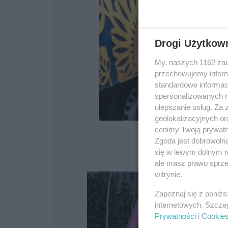
Drogi Użytkow
My, naszych 1162 zau
przechowujemy informa
standardowe informac
spersonalizowanych re
ulepszanie usług. Za
geolokalizacyjnych or
cenimy Twoją prywatno
Zgoda jest dobrowoln
się w lewym dolnym r
ale masz prawo sprzec
witrynie.
Zapoznaj się z poniż
internetowych. Szcze
Prywatności
i
Cookie