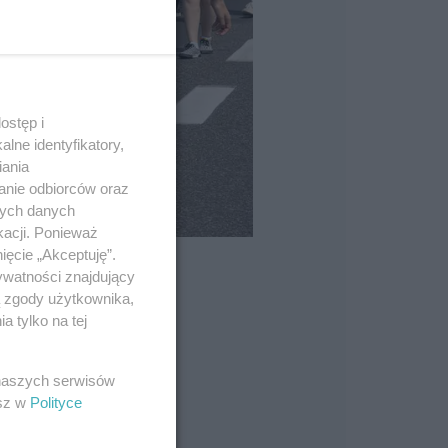
ostęp i
lne identyfikatory,
iania
anie odbiorców oraz
nych danych
kacji. Ponieważ
ięcie „Akceptuję”.
ywatności znajdujący
ą zgody użytkownika,
 tylko na tej
 naszych serwisów
esz w
Polityce