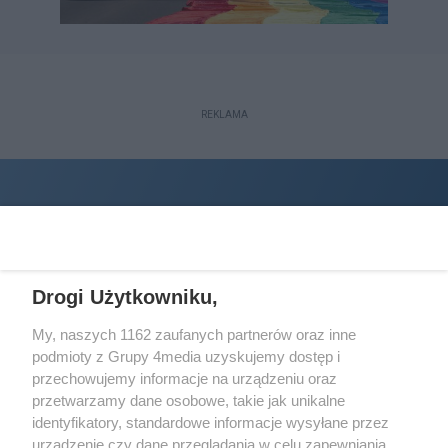
REKLAMA
Drogi Użytkowniku,
My, naszych 1162 zaufanych partnerów oraz inne
podmioty z Grupy 4media uzyskujemy dostęp i
Wydawcą
halorzeszow.pl
jest:
przechowujemy informacje na urządzeniu oraz
STOWARZYSZENIE INICJATYW SPOŁECZNYCH PERSPEKTYWA
przetwarzamy dane osobowe, takie jak unikalne
identyfikatory, standardowe informacje wysyłane przez
Adres do korespondencji:
urządzenie czy dane przeglądania w celu zapewniania