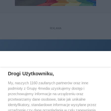
REKLAMA
Drogi Użytkowniku,
My, naszych 1160 zaufanych partnerów oraz inne
podmioty z Grupy 4media uzyskujemy dostęp i
Wydawcą
halorzeszow.pl
jest:
przechowujemy informacje na urządzeniu oraz
STOWARZYSZENIE INICJATYW SPOŁECZNYCH PERSPEKTYWA
przetwarzamy dane osobowe, takie jak unikalne
identyfikatory, standardowe informacje wysyłane przez
Adres do korespondencji:
urządzenie czy dane przeglądania w celu zapewniania