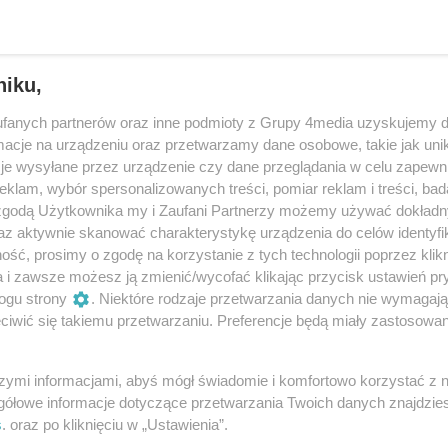
niku,
fanych partnerów oraz inne podmioty z Grupy 4media uzyskujemy d
cje na urządzeniu oraz przetwarzamy dane osobowe, takie jak unika
je wysyłane przez urządzenie czy dane przeglądania w celu zapewn
klam, wybór spersonalizowanych treści, pomiar reklam i treści, bad
 zgodą Użytkownika my i Zaufani Partnerzy możemy używać dokład
az aktywnie skanować charakterystykę urządzenia do celów identyfi
ść, prosimy o zgodę na korzystanie z tych technologii poprzez klikn
27
/ 80
a i zawsze możesz ją zmienić/wycofać klikając przycisk ustawień pr
ogu strony
. Niektóre rodzaje przetwarzania danych nie wymagaj
iwić się takiemu przetwarzaniu. Preferencje będą miały zastosowania
szymi informacjami, abyś mógł świadomie i komfortowo korzystać z
gółowe informacje dotyczące przetwarzania Twoich danych znajdzi
s
. oraz po kliknięciu w „Ustawienia”.