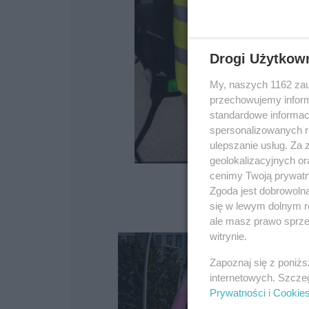
Drogi Użytkow
My, naszych 1162 zau
przechowujemy informa
standardowe informac
spersonalizowanych re
ulepszanie usług. Za
geolokalizacyjnych or
cenimy Twoją prywatno
Zgoda jest dobrowoln
się w lewym dolnym r
ale masz prawo sprzec
witrynie.
Zapoznaj się z poniż
internetowych. Szcze
Prywatności
i
Cookie