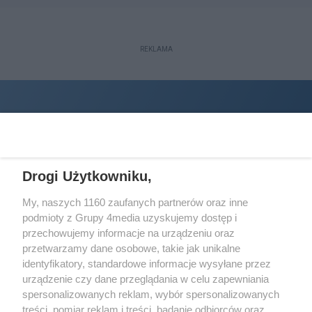
REKLAMA
Drogi Użytkowniku,
My, naszych 1160 zaufanych partnerów oraz inne
podmioty z Grupy 4media uzyskujemy dostęp i
Wydawcą
halorzeszow.pl
jest:
przechowujemy informacje na urządzeniu oraz
STOWARZYSZENIE INICJATYW SPOŁECZNYCH PERSPEKTYWA
przetwarzamy dane osobowe, takie jak unikalne
identyfikatory, standardowe informacje wysyłane przez
Adres do korespondencji:
urządzenie czy dane przeglądania w celu zapewniania
ul. Piastów 3/20
35-077 Rzeszów
spersonalizowanych reklam, wybór spersonalizowanych
treści, pomiar reklam i treści, badanie odbiorców oraz
kontakt@halorzeszow.pl