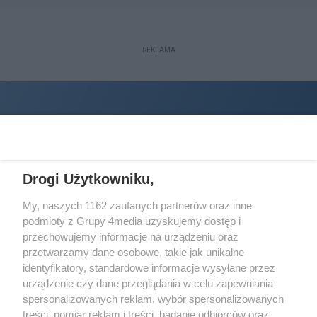
REKLAMA
Drogi Użytkowniku,
My, naszych 1162 zaufanych partnerów oraz inne
podmioty z Grupy 4media uzyskujemy dostęp i
Wydawcą
halorzeszow.pl
jest:
przechowujemy informacje na urządzeniu oraz
STOWARZYSZENIE INICJATYW SPOŁECZNYCH PERSPEKTYWA
przetwarzamy dane osobowe, takie jak unikalne
identyfikatory, standardowe informacje wysyłane przez
Adres do korespondencji:
urządzenie czy dane przeglądania w celu zapewniania
ul. Piastów 3/20
35-077 Rzeszów
spersonalizowanych reklam, wybór spersonalizowanych
treści, pomiar reklam i treści, badanie odbiorców oraz
kontakt@halorzeszow.pl