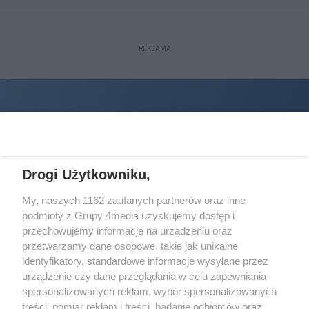
REKLAMA
Drogi Użytkowniku,
My, naszych 1162 zaufanych partnerów oraz inne
podmioty z Grupy 4media uzyskujemy dostęp i
Wydawcą
halorzeszow.pl
jest:
przechowujemy informacje na urządzeniu oraz
STOWARZYSZENIE INICJATYW SPOŁECZNYCH PERSPEKTYWA
przetwarzamy dane osobowe, takie jak unikalne
identyfikatory, standardowe informacje wysyłane przez
Adres do korespondencji:
urządzenie czy dane przeglądania w celu zapewniania
ul. Piastów 3/20
35-077 Rzeszów
spersonalizowanych reklam, wybór spersonalizowanych
treści, pomiar reklam i treści, badanie odbiorców oraz
kontakt@halorzeszow.pl