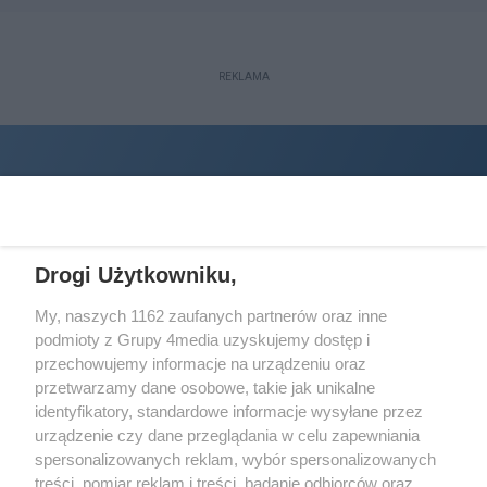
REKLAMA
Drogi Użytkowniku,
My, naszych 1162 zaufanych partnerów oraz inne
podmioty z Grupy 4media uzyskujemy dostęp i
Wydawcą
halorzeszow.pl
jest:
przechowujemy informacje na urządzeniu oraz
STOWARZYSZENIE INICJATYW SPOŁECZNYCH PERSPEKTYWA
przetwarzamy dane osobowe, takie jak unikalne
identyfikatory, standardowe informacje wysyłane przez
Adres do korespondencji:
urządzenie czy dane przeglądania w celu zapewniania
ul. Piastów 3/20
35-077 Rzeszów
spersonalizowanych reklam, wybór spersonalizowanych
treści, pomiar reklam i treści, badanie odbiorców oraz
kontakt@halorzeszow.pl