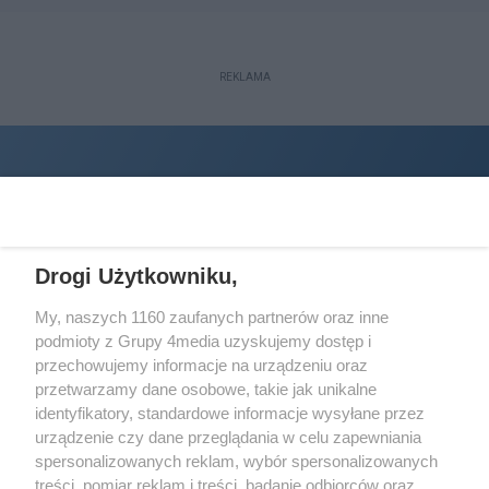
REKLAMA
Drogi Użytkowniku,
My, naszych 1160 zaufanych partnerów oraz inne
podmioty z Grupy 4media uzyskujemy dostęp i
Wydawcą
halorzeszow.pl
jest:
przechowujemy informacje na urządzeniu oraz
STOWARZYSZENIE INICJATYW SPOŁECZNYCH PERSPEKTYWA
przetwarzamy dane osobowe, takie jak unikalne
identyfikatory, standardowe informacje wysyłane przez
Adres do korespondencji:
urządzenie czy dane przeglądania w celu zapewniania
ul. Piastów 3/20
35-077 Rzeszów
spersonalizowanych reklam, wybór spersonalizowanych
treści, pomiar reklam i treści, badanie odbiorców oraz
kontakt@halorzeszow.pl