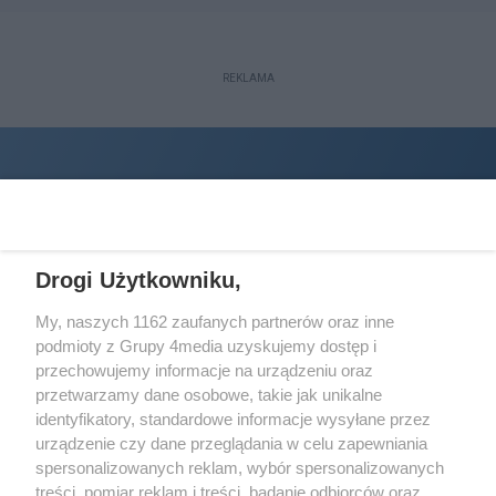
REKLAMA
Drogi Użytkowniku,
My, naszych 1162 zaufanych partnerów oraz inne
podmioty z Grupy 4media uzyskujemy dostęp i
Wydawcą
halorzeszow.pl
jest:
przechowujemy informacje na urządzeniu oraz
STOWARZYSZENIE INICJATYW SPOŁECZNYCH PERSPEKTYWA
przetwarzamy dane osobowe, takie jak unikalne
identyfikatory, standardowe informacje wysyłane przez
Adres do korespondencji:
urządzenie czy dane przeglądania w celu zapewniania
ul. Piastów 3/20
35-077 Rzeszów
spersonalizowanych reklam, wybór spersonalizowanych
treści, pomiar reklam i treści, badanie odbiorców oraz
kontakt@halorzeszow.pl