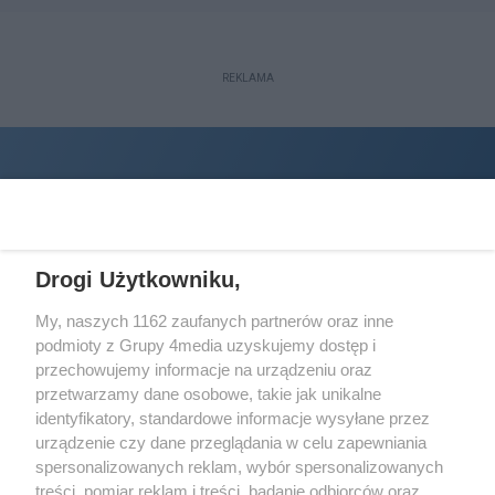
REKLAMA
Drogi Użytkowniku,
My, naszych 1162 zaufanych partnerów oraz inne
podmioty z Grupy 4media uzyskujemy dostęp i
Wydawcą
halorzeszow.pl
jest:
przechowujemy informacje na urządzeniu oraz
STOWARZYSZENIE INICJATYW SPOŁECZNYCH PERSPEKTYWA
przetwarzamy dane osobowe, takie jak unikalne
identyfikatory, standardowe informacje wysyłane przez
Adres do korespondencji:
urządzenie czy dane przeglądania w celu zapewniania
ul. Piastów 3/20
35-077 Rzeszów
spersonalizowanych reklam, wybór spersonalizowanych
treści, pomiar reklam i treści, badanie odbiorców oraz
kontakt@halorzeszow.pl