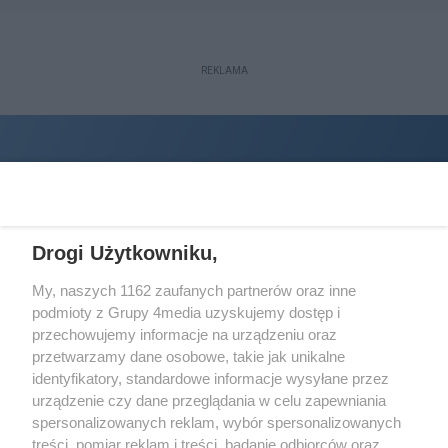
REKLAMA
Drogi Użytkowniku,
My, naszych 1162 zaufanych partnerów oraz inne
podmioty z Grupy 4media uzyskujemy dostęp i
Wydawcą
halorzeszow.pl
jest:
przechowujemy informacje na urządzeniu oraz
STOWARZYSZENIE INICJATYW SPOŁECZNYCH PERSPEKTYWA
przetwarzamy dane osobowe, takie jak unikalne
identyfikatory, standardowe informacje wysyłane przez
Adres do korespondencji:
urządzenie czy dane przeglądania w celu zapewniania
ul. Piastów 3/20
35-077 Rzeszów
spersonalizowanych reklam, wybór spersonalizowanych
treści, pomiar reklam i treści, badanie odbiorców oraz
kontakt@halorzeszow.pl