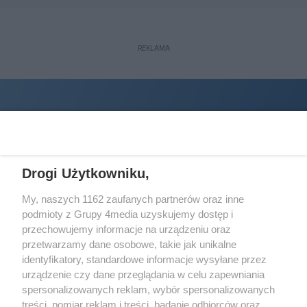
REKLAMA
Drogi Użytkowniku,
My, naszych 1162 zaufanych partnerów oraz inne
podmioty z Grupy 4media uzyskujemy dostęp i
Wydawcą
halorzeszow.pl
jest:
przechowujemy informacje na urządzeniu oraz
STOWARZYSZENIE INICJATYW SPOŁECZNYCH PERSPEKTYWA
przetwarzamy dane osobowe, takie jak unikalne
identyfikatory, standardowe informacje wysyłane przez
Adres do korespondencji:
urządzenie czy dane przeglądania w celu zapewniania
ul. Piastów 3/20
35-077 Rzeszów
spersonalizowanych reklam, wybór spersonalizowanych
treści, pomiar reklam i treści, badanie odbiorców oraz
kontakt@halorzeszow.pl