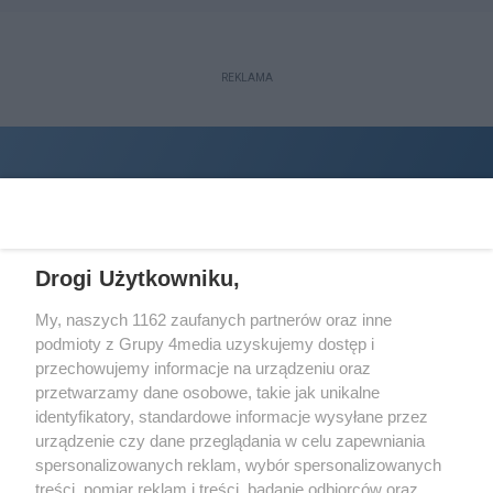
REKLAMA
Drogi Użytkowniku,
My, naszych 1162 zaufanych partnerów oraz inne
podmioty z Grupy 4media uzyskujemy dostęp i
Wydawcą
halorzeszow.pl
jest:
przechowujemy informacje na urządzeniu oraz
STOWARZYSZENIE INICJATYW SPOŁECZNYCH PERSPEKTYWA
przetwarzamy dane osobowe, takie jak unikalne
identyfikatory, standardowe informacje wysyłane przez
Adres do korespondencji:
urządzenie czy dane przeglądania w celu zapewniania
ul. Piastów 3/20
35-077 Rzeszów
spersonalizowanych reklam, wybór spersonalizowanych
treści, pomiar reklam i treści, badanie odbiorców oraz
kontakt@halorzeszow.pl