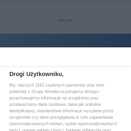
REKLAMA
Drogi Użytkowniku,
My, naszych 1162 zaufanych partnerów oraz inne
podmioty z Grupy 4media uzyskujemy dostęp i
Wydawcą
halorzeszow.pl
jest:
przechowujemy informacje na urządzeniu oraz
STOWARZYSZENIE INICJATYW SPOŁECZNYCH PERSPEKTYWA
przetwarzamy dane osobowe, takie jak unikalne
identyfikatory, standardowe informacje wysyłane przez
Adres do korespondencji:
urządzenie czy dane przeglądania w celu zapewniania
ul. Piastów 3/20
35-077 Rzeszów
spersonalizowanych reklam, wybór spersonalizowanych
treści, pomiar reklam i treści, badanie odbiorców oraz
kontakt@halorzeszow.pl