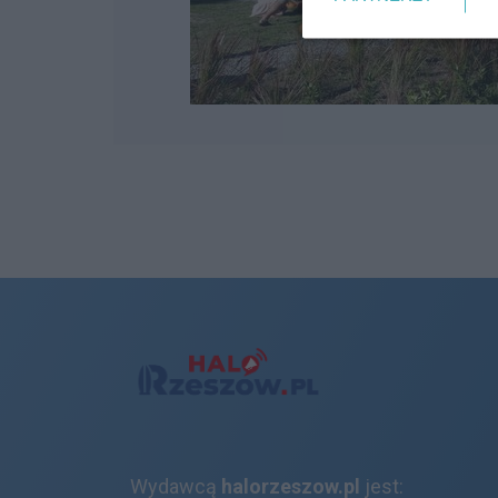
Wydawcą
halorzeszow.pl
jest: