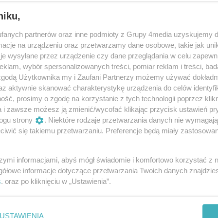
niku,
fanych partnerów oraz inne podmioty z Grupy 4media uzyskujemy d
cje na urządzeniu oraz przetwarzamy dane osobowe, takie jak unika
je wysyłane przez urządzenie czy dane przeglądania w celu zapewn
klam, wybór spersonalizowanych treści, pomiar reklam i treści, bad
 zgodą Użytkownika my i Zaufani Partnerzy możemy używać dokład
89
/ 164
az aktywnie skanować charakterystykę urządzenia do celów identyfi
ść, prosimy o zgodę na korzystanie z tych technologii poprzez klikn
a i zawsze możesz ją zmienić/wycofać klikając przycisk ustawień pr
ogu strony
. Niektóre rodzaje przetwarzania danych nie wymagaj
iwić się takiemu przetwarzaniu. Preferencje będą miały zastosowania
szymi informacjami, abyś mógł świadomie i komfortowo korzystać z
gółowe informacje dotyczące przetwarzania Twoich danych znajdzi
s
. oraz po kliknięciu w „Ustawienia”.
USTAWIENIA