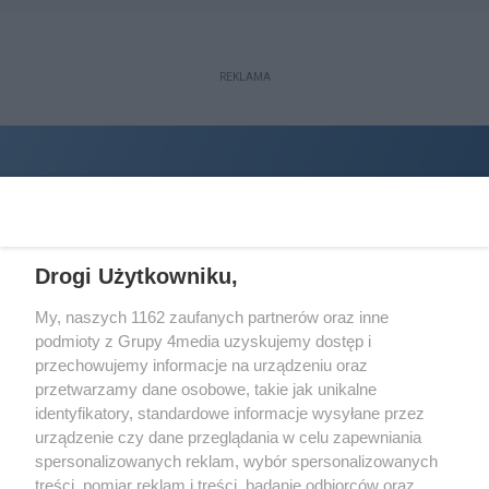
REKLAMA
Drogi Użytkowniku,
My, naszych 1162 zaufanych partnerów oraz inne
podmioty z Grupy 4media uzyskujemy dostęp i
Wydawcą
halorzeszow.pl
jest:
przechowujemy informacje na urządzeniu oraz
STOWARZYSZENIE INICJATYW SPOŁECZNYCH PERSPEKTYWA
przetwarzamy dane osobowe, takie jak unikalne
identyfikatory, standardowe informacje wysyłane przez
Adres do korespondencji:
urządzenie czy dane przeglądania w celu zapewniania
ul. Piastów 3/20
35-077 Rzeszów
spersonalizowanych reklam, wybór spersonalizowanych
treści, pomiar reklam i treści, badanie odbiorców oraz
kontakt@halorzeszow.pl