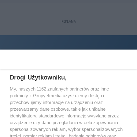
REKLAMA
Drogi Użytkowniku,
My, naszych 1162 zaufanych partnerów oraz inne
podmioty z Grupy 4media uzyskujemy dostęp i
Wydawcą
halorzeszow.pl
jest:
przechowujemy informacje na urządzeniu oraz
STOWARZYSZENIE INICJATYW SPOŁECZNYCH PERSPEKTYWA
przetwarzamy dane osobowe, takie jak unikalne
identyfikatory, standardowe informacje wysyłane przez
Adres do korespondencji:
urządzenie czy dane przeglądania w celu zapewniania
ul. Piastów 3/20
35-077 Rzeszów
spersonalizowanych reklam, wybór spersonalizowanych
treści, pomiar reklam i treści, badanie odbiorców oraz
kontakt@halorzeszow.pl