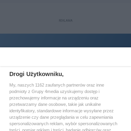
REKLAMA
Drogi Użytkowniku,
My, naszych 1162 zaufanych partnerów oraz inne
podmioty z Grupy 4media uzyskujemy dostęp i
Wydawcą
halorzeszow.pl
jest:
przechowujemy informacje na urządzeniu oraz
STOWARZYSZENIE INICJATYW SPOŁECZNYCH PERSPEKTYWA
przetwarzamy dane osobowe, takie jak unikalne
identyfikatory, standardowe informacje wysyłane przez
Adres do korespondencji:
urządzenie czy dane przeglądania w celu zapewniania
ul. Piastów 3/20
35-077 Rzeszów
spersonalizowanych reklam, wybór spersonalizowanych
treści, pomiar reklam i treści, badanie odbiorców oraz
kontakt@halorzeszow.pl