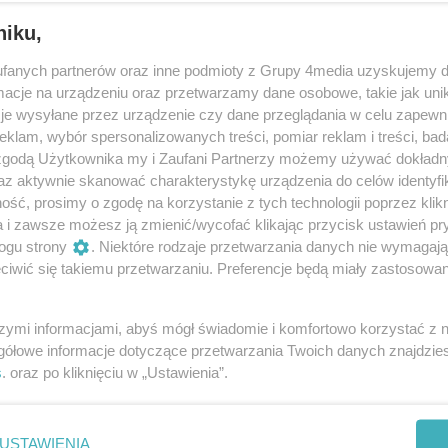
niku,
fanych partnerów oraz inne podmioty z Grupy 4media uzyskujemy d
cje na urządzeniu oraz przetwarzamy dane osobowe, takie jak unika
je wysyłane przez urządzenie czy dane przeglądania w celu zapewn
klam, wybór spersonalizowanych treści, pomiar reklam i treści, bad
 zgodą Użytkownika my i Zaufani Partnerzy możemy używać dokład
141
/ 164
az aktywnie skanować charakterystykę urządzenia do celów identyfi
ść, prosimy o zgodę na korzystanie z tych technologii poprzez klikn
a i zawsze możesz ją zmienić/wycofać klikając przycisk ustawień pr
ogu strony
. Niektóre rodzaje przetwarzania danych nie wymagaj
iwić się takiemu przetwarzaniu. Preferencje będą miały zastosowania
szymi informacjami, abyś mógł świadomie i komfortowo korzystać z
gółowe informacje dotyczące przetwarzania Twoich danych znajdzi
s
. oraz po kliknięciu w „Ustawienia”.
USTAWIENIA