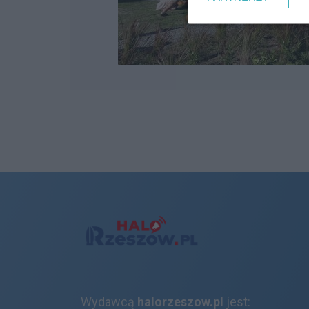
Wydawcą
halorzeszow.pl
jest: