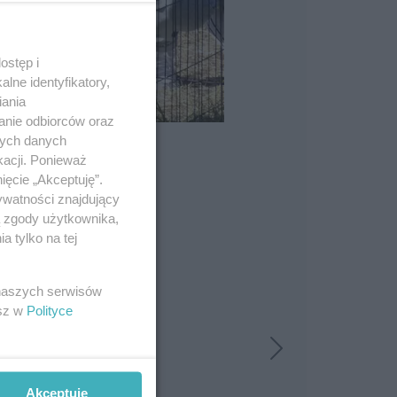
ostęp i
lne identyfikatory,
iania
anie odbiorców oraz
nych danych
kacji. Ponieważ
ięcie „Akceptuję”.
ywatności znajdujący
ą zgody użytkownika,
 tylko na tej
 naszych serwisów
esz w
Polityce
Akceptuję