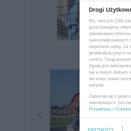
Drogi Użytkow
My, naszych 1162 zau
przechowujemy informa
standardowe informac
spersonalizowanych re
ulepszanie usług. Za
geolokalizacyjnych or
cenimy Twoją prywatno
Zgoda jest dobrowoln
się w lewym dolnym r
ale masz prawo sprzec
witrynie.
Zapoznaj się z poniż
internetowych. Szcze
Prywatności
i
Cookie
PARTNERZY