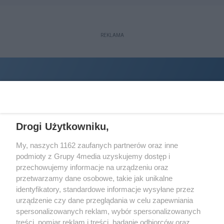
REKLAMA
Drogi Użytkowniku,
My, naszych 1162 zaufanych partnerów oraz inne
podmioty z Grupy 4media uzyskujemy dostęp i
Wydawcą
halorzeszow.pl
jest:
przechowujemy informacje na urządzeniu oraz
STOWARZYSZENIE INICJATYW SPOŁECZNYCH PERSPEKTYWA
przetwarzamy dane osobowe, takie jak unikalne
identyfikatory, standardowe informacje wysyłane przez
Adres do korespondencji:
urządzenie czy dane przeglądania w celu zapewniania
ul. Piastów 3/20
35-077 Rzeszów
spersonalizowanych reklam, wybór spersonalizowanych
treści, pomiar reklam i treści, badanie odbiorców oraz
kontakt@halorzeszow.pl