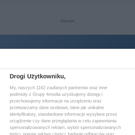
REKLAMA
Drogi Użytkowniku,
My, naszych 1162 zaufanych partnerów oraz inne
podmioty z Grupy 4media uzyskujemy dostęp i
Wydawcą
halorzeszow.pl
jest:
przechowujemy informacje na urządzeniu oraz
STOWARZYSZENIE INICJATYW SPOŁECZNYCH PERSPEKTYWA
przetwarzamy dane osobowe, takie jak unikalne
identyfikatory, standardowe informacje wysyłane przez
Adres do korespondencji:
urządzenie czy dane przeglądania w celu zapewniania
ul. Piastów 3/20
35-077 Rzeszów
spersonalizowanych reklam, wybór spersonalizowanych
treści, pomiar reklam i treści, badanie odbiorców oraz
kontakt@halorzeszow.pl