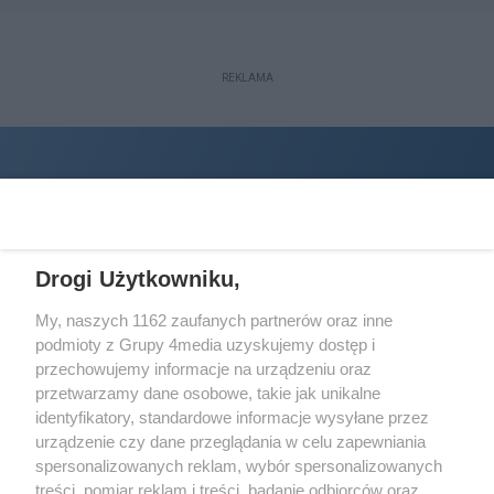
REKLAMA
Drogi Użytkowniku,
My, naszych 1162 zaufanych partnerów oraz inne
podmioty z Grupy 4media uzyskujemy dostęp i
Wydawcą
halorzeszow.pl
jest:
przechowujemy informacje na urządzeniu oraz
STOWARZYSZENIE INICJATYW SPOŁECZNYCH PERSPEKTYWA
przetwarzamy dane osobowe, takie jak unikalne
identyfikatory, standardowe informacje wysyłane przez
Adres do korespondencji:
urządzenie czy dane przeglądania w celu zapewniania
ul. Piastów 3/20
35-077 Rzeszów
spersonalizowanych reklam, wybór spersonalizowanych
treści, pomiar reklam i treści, badanie odbiorców oraz
kontakt@halorzeszow.pl