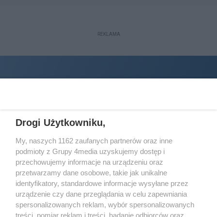
REKLAMA
Drogi Użytkowniku,
My, naszych 1162 zaufanych partnerów oraz inne
podmioty z Grupy 4media uzyskujemy dostęp i
Wydawcą
halorzeszow.pl
jest:
przechowujemy informacje na urządzeniu oraz
STOWARZYSZENIE INICJATYW SPOŁECZNYCH PERSPEKTYWA
przetwarzamy dane osobowe, takie jak unikalne
identyfikatory, standardowe informacje wysyłane przez
Adres do korespondencji:
urządzenie czy dane przeglądania w celu zapewniania
ul. Piastów 3/20
35-077 Rzeszów
spersonalizowanych reklam, wybór spersonalizowanych
treści, pomiar reklam i treści, badanie odbiorców oraz
kontakt@halorzeszow.pl