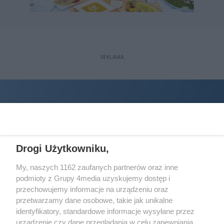
REKLAMA
Drogi Użytkowniku,
My, naszych 1162 zaufanych partnerów oraz inne
podmioty z Grupy 4media uzyskujemy dostęp i
Wydawcą
halorzeszow.pl
jest:
przechowujemy informacje na urządzeniu oraz
STOWARZYSZENIE INICJATYW SPOŁECZNYCH PERSPEKTYWA
przetwarzamy dane osobowe, takie jak unikalne
identyfikatory, standardowe informacje wysyłane przez
Adres do korespondencji:
urządzenie czy dane przeglądania w celu zapewniania