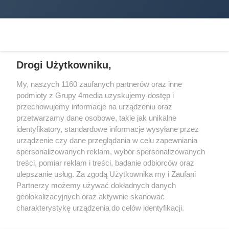
Drogi Użytkowniku,
My, naszych 1160 zaufanych partnerów oraz inne
podmioty z Grupy 4media uzyskujemy dostęp i
Wydawcą
halorzeszow.pl
jest:
przechowujemy informacje na urządzeniu oraz
STOWARZYSZENIE INICJATYW SPOŁECZNYCH PERSPEKTYWA
przetwarzamy dane osobowe, takie jak unikalne
identyfikatory, standardowe informacje wysyłane przez
Adres do korespondencji:
urządzenie czy dane przeglądania w celu zapewniania
ul. Piastów 3/20
35-077 Rzeszów
spersonalizowanych reklam, wybór spersonalizowanych
treści, pomiar reklam i treści, badanie odbiorców oraz
kontakt@halorzeszow.pl
ulepszanie usług. Za zgodą Użytkownika my i Zaufani
Partnerzy możemy używać dokładnych danych
geolokalizacyjnych oraz aktywnie skanować
Redakcja
Reklama
Kontakt
Patronat medialny
charakterystykę urządzenia do celów identyfikacji.
Regulamin portalu
Polityka prywatności
Ponieważ cenimy Twoją prywatność, prosimy o zgodę na