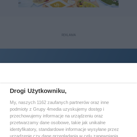
REKLAMA
Drogi Użytkowniku,
My, naszych 1162 zaufanych partnerów oraz inne
podmioty z Grupy 4media uzyskujemy dostęp i
Wydawcą
halorzeszow.pl
jest:
przechowujemy informacje na urządzeniu oraz
STOWARZYSZENIE INICJATYW SPOŁECZNYCH PERSPEKTYWA
przetwarzamy dane osobowe, takie jak unikalne
identyfikatory, standardowe informacje wysyłane przez
Adres do korespondencji:
urządzenie czy dane przeglądania w celu zapewniania