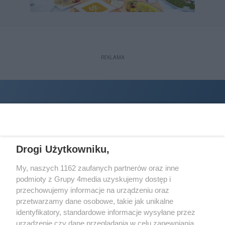
REKLAMA
Drogi Użytkowniku,
My, naszych 1162 zaufanych partnerów oraz inne
podmioty z Grupy 4media uzyskujemy dostęp i
Wydawcą
halorzeszow.pl
jest:
przechowujemy informacje na urządzeniu oraz
STOWARZYSZENIE INICJATYW SPOŁECZNYCH PERSPEKTYWA
przetwarzamy dane osobowe, takie jak unikalne
identyfikatory, standardowe informacje wysyłane przez
Adres do korespondencji:
urządzenie czy dane przeglądania w celu zapewniania