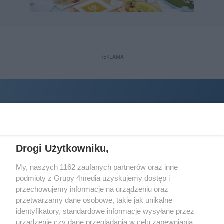
REKLAMA
Drogi Użytkowniku,
My, naszych 1162 zaufanych partnerów oraz inne
podmioty z Grupy 4media uzyskujemy dostęp i
Wydawcą
halorzeszow.pl
jest:
przechowujemy informacje na urządzeniu oraz
STOWARZYSZENIE INICJATYW SPOŁECZNYCH PERSPEKTYWA
przetwarzamy dane osobowe, takie jak unikalne
identyfikatory, standardowe informacje wysyłane przez
Adres do korespondencji:
urządzenie czy dane przeglądania w celu zapewniania