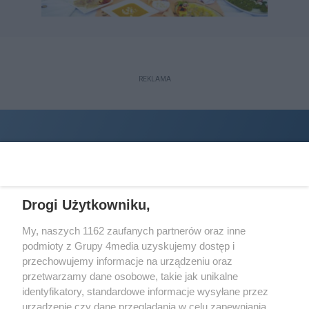
REKLAMA
Drogi Użytkowniku,
My, naszych 1162 zaufanych partnerów oraz inne
podmioty z Grupy 4media uzyskujemy dostęp i
Wydawcą
halorzeszow.pl
jest:
przechowujemy informacje na urządzeniu oraz
STOWARZYSZENIE INICJATYW SPOŁECZNYCH PERSPEKTYWA
przetwarzamy dane osobowe, takie jak unikalne
identyfikatory, standardowe informacje wysyłane przez
Adres do korespondencji:
urządzenie czy dane przeglądania w celu zapewniania