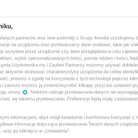
niku,
fanych partnerów oraz inne podmioty z Grupy 4media uzyskujemy d
cje na urządzeniu oraz przetwarzamy dane osobowe, takie jak unika
je wysyłane przez urządzenie czy dane przeglądania w celu zapewn
klam, wybór spersonalizowanych treści, pomiar reklam i treści, bad
 zgodą Użytkownika my i Zaufani Partnerzy możemy używać dokład
az aktywnie skanować charakterystykę urządzenia do celów identyfi
ść, prosimy o zgodę na korzystanie z tych technologii poprzez klikn
61
/ 129
a i zawsze możesz ją zmienić/wycofać klikając przycisk ustawień pr
ogu strony
. Niektóre rodzaje przetwarzania danych nie wymagaj
iwić się takiemu przetwarzaniu. Preferencje będą miały zastosowania
szymi informacjami, abyś mógł świadomie i komfortowo korzystać z
gółowe informacje dotyczące przetwarzania Twoich danych znajdzi
s
. oraz po kliknięciu w „Ustawienia”.