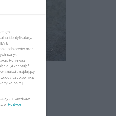
ostęp i
lne identyfikatory,
iania
anie odbiorców oraz
nych danych
kacji. Ponieważ
ięcie „Akceptuję”.
ywatności znajdujący
ą zgody użytkownika,
 tylko na tej
 naszych serwisów
esz w
Polityce