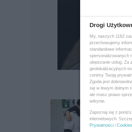
Drogi Użytkow
My, naszych 1162 zau
przechowujemy informa
standardowe informac
spersonalizowanych re
ulepszanie usług. Za
geolokalizacyjnych or
cenimy Twoją prywatno
Zgoda jest dobrowoln
się w lewym dolnym r
ale masz prawo sprzec
witrynie.
Zapoznaj się z poniż
internetowych. Szcze
Prywatności
i
Cookie