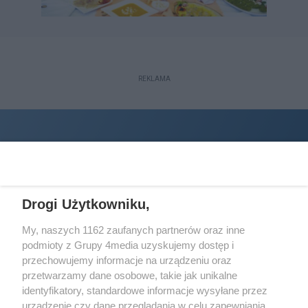
REKLAMA
Drogi Użytkowniku,
My, naszych 1162 zaufanych partnerów oraz inne
podmioty z Grupy 4media uzyskujemy dostęp i
Wydawcą
halorzeszow.pl
jest:
przechowujemy informacje na urządzeniu oraz
STOWARZYSZENIE INICJATYW SPOŁECZNYCH PERSPEKTYWA
przetwarzamy dane osobowe, takie jak unikalne
identyfikatory, standardowe informacje wysyłane przez
Adres do korespondencji:
urządzenie czy dane przeglądania w celu zapewniania