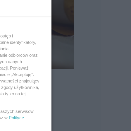
ostęp i
lne identyfikatory,
iania
anie odbiorców oraz
nych danych
kacji. Ponieważ
ięcie „Akceptuję”.
ywatności znajdujący
ą zgody użytkownika,
 tylko na tej
 naszych serwisów
esz w
Polityce