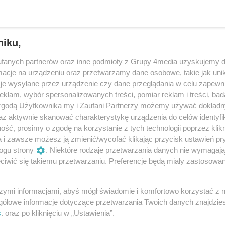
niku,
fanych partnerów oraz inne podmioty z Grupy 4media uzyskujemy d
cje na urządzeniu oraz przetwarzamy dane osobowe, takie jak unika
je wysyłane przez urządzenie czy dane przeglądania w celu zapewn
klam, wybór spersonalizowanych treści, pomiar reklam i treści, bad
 zgodą Użytkownika my i Zaufani Partnerzy możemy używać dokład
az aktywnie skanować charakterystykę urządzenia do celów identyfi
ść, prosimy o zgodę na korzystanie z tych technologii poprzez klikn
20
/ 129
a i zawsze możesz ją zmienić/wycofać klikając przycisk ustawień pr
ogu strony
. Niektóre rodzaje przetwarzania danych nie wymagaj
iwić się takiemu przetwarzaniu. Preferencje będą miały zastosowania
szymi informacjami, abyś mógł świadomie i komfortowo korzystać z
gółowe informacje dotyczące przetwarzania Twoich danych znajdzi
s
. oraz po kliknięciu w „Ustawienia”.