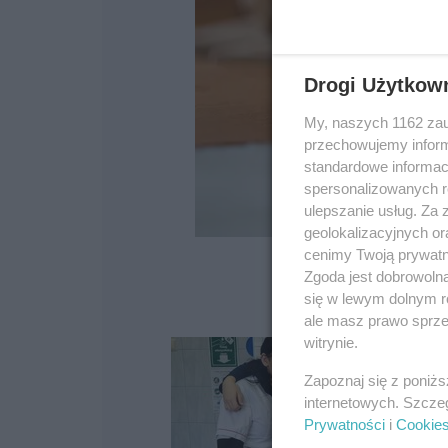
Drogi Użytkow
My, naszych 1162 zau
przechowujemy informa
standardowe informac
spersonalizowanych re
ulepszanie usług. Za
geolokalizacyjnych or
cenimy Twoją prywatno
Zgoda jest dobrowoln
się w lewym dolnym r
ale masz prawo sprzec
witrynie.
Zapoznaj się z poniż
internetowych. Szcze
Prywatności
i
Cookie