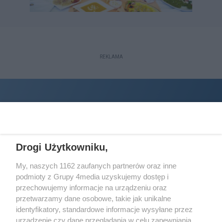
REKLAMA
Drogi Użytkowniku,
My, naszych 1162 zaufanych partnerów oraz inne
podmioty z Grupy 4media uzyskujemy dostęp i
Wydawcą
halorzeszow.pl
jest:
przechowujemy informacje na urządzeniu oraz
STOWARZYSZENIE INICJATYW SPOŁECZNYCH PERSPEKTYWA
przetwarzamy dane osobowe, takie jak unikalne
identyfikatory, standardowe informacje wysyłane przez
Adres do korespondencji:
urządzenie czy dane przeglądania w celu zapewniania