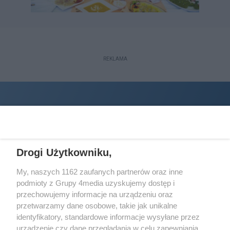
REKLAMA
Drogi Użytkowniku,
My, naszych 1162 zaufanych partnerów oraz inne
podmioty z Grupy 4media uzyskujemy dostęp i
Wydawcą
halorzeszow.pl
jest:
przechowujemy informacje na urządzeniu oraz
STOWARZYSZENIE INICJATYW SPOŁECZNYCH PERSPEKTYWA
przetwarzamy dane osobowe, takie jak unikalne
identyfikatory, standardowe informacje wysyłane przez
Adres do korespondencji:
urządzenie czy dane przeglądania w celu zapewniania